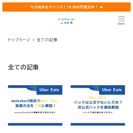
メ
今が始めるチャンス！10,000円還元中！ ➡︎
イ
ン
MENU
コ
ン
トップページ
全ての記事
テ
ン
ツ
全ての記事
へ
移
動
Uber Eats
Uber Eats