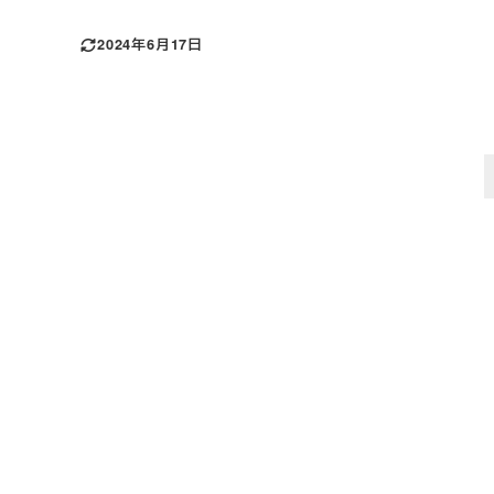
2024年6月17日
投
稿
の
ペ
ー
ジ