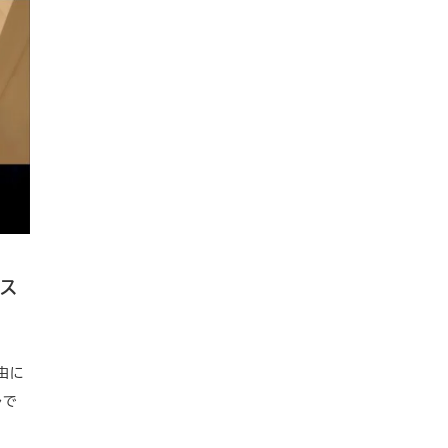
bス
由に
ルで