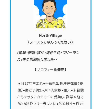
NorthVillage
（ノースって呼んでください）
「副業・転職・移住・海外生活・フリーラン
ス」を全部経験しました・・
【プロフィール概要】
●1987年生まれ●千葉県出身沖縄在住（移
住）●妻と子供2人の4人家族
●
主夫●未経験
からテックアカデミーを受講し、副業を経て
Web制作フリーランスに●独立後４ヶ月で