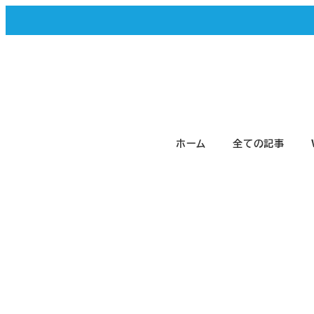
メ
イ
ン
コ
ン
テ
ホーム
全ての記事
ン
ツ
へ
移
動