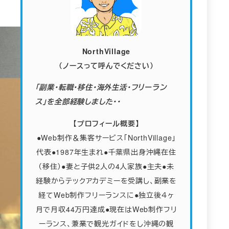
NorthVillage
（ノースって呼んでください）
「副業・転職・移住・海外生活・フリーラン
ス」を全部経験しました・・
【プロフィール概要】
●Web制作＆集客サービス「NorthVillage」
代表●1987年生まれ●千葉県出身沖縄在住
（移住）●妻と子供2人の4人家族
●
主夫●未
経験からテックアカデミーを受講し、副業を
経てWeb制作フリーランスに●独立後４ヶ
月で月収44万円達成●現在はWeb制作フリ
ーランス、兼業で観光ガイドをし沖縄の観