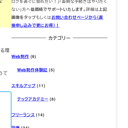
な
ログを直ぐに始めたい！」「面倒な手続きはやりたく
ない」方へ
低価格でサポートいたします。
詳細は
上記
画像をタップ
もしくは
お問い合わせページから（直
接申し込みで更にお得）！
カテゴリー
れる理
Web制作
(9)
Web制作体験記
(5)
うて
スキルアップ
(11)
テックアカデミー
(8)
フリーランス
(14)
副業
(24)