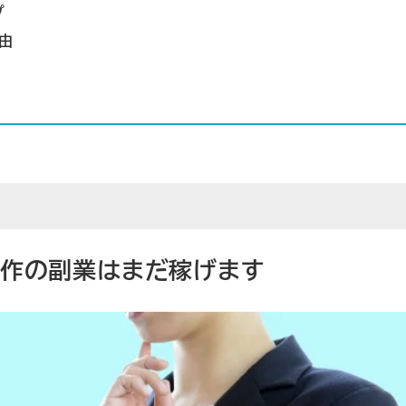
プ
由
制作の副業はまだ稼げます