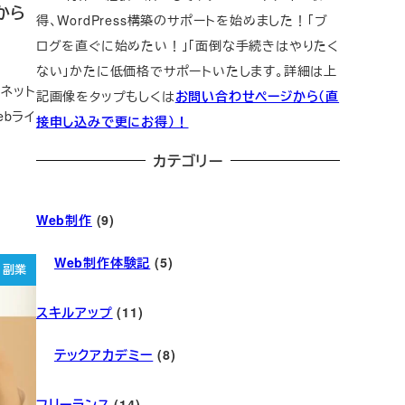
から
得、WordPress構築のサポートを始めました！「ブ
ログを直ぐに始めたい！」「面倒な手続きはやりたく
ない」かたに低価格でサポートいたします。詳細は上
どネット
記画像をタップもしくは
お問い合わせページから（直
bライ
接申し込みで更にお得）！
カテゴリー
Web制作
(9)
Web制作体験記
(5)
副業
スキルアップ
(11)
テックアカデミー
(8)
フリーランス
(14)