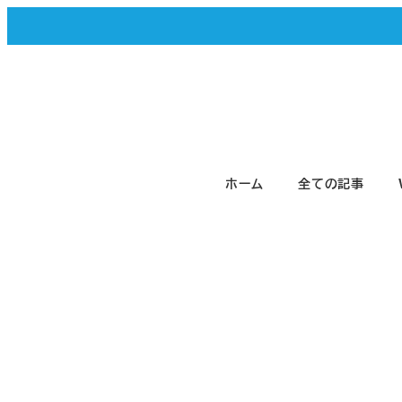
メ
イ
ン
コ
ン
テ
ホーム
全ての記事
ン
ツ
へ
移
動