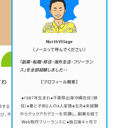
NorthVillage
（ノースって呼んでください）
「副業・転職・移住・海外生活・フリーラン
ス」を全部経験しました・・
てわ
【プロフィール概要】
●1987年生まれ●千葉県出身沖縄在住（移
住）●妻と子供2人の4人家族
●
主夫●未経験
索する
からテックアカデミーを受講し、副業を経て
並び、不
Web制作フリーランスに●独立後４ヶ月で