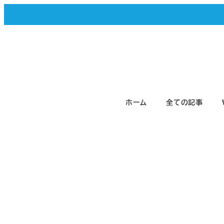
メ
イ
ン
コ
ン
テ
ホーム
全ての記事
ン
ツ
へ
移
動