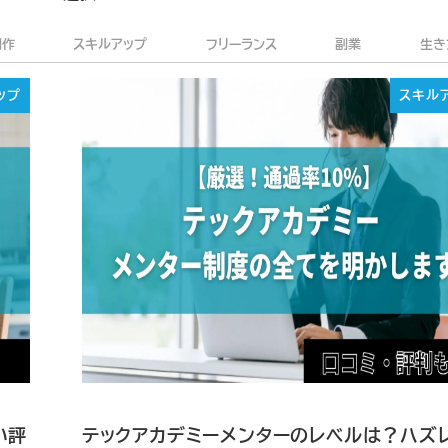
制作
スキルアップ
フリーランス
副業
生き
ップ
スキル
い評
テックアカデミーメンターのレベルは？ハズ