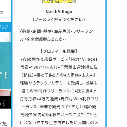
NorthVillage
方
（ノースって呼んでください）
アップ
「副業・転職・移住・海外生活・フリーラン
ス」を全部経験しました・・
【プロフィール概要】
●Web制作＆集客サービス「NorthVillage」
代表●1987年生まれ●千葉県出身沖縄在住
（移住）●妻と子供2人の4人家族
●
主夫●未
経験からテックアカデミーを受講し、副業を
経てWeb制作フリーランスに●独立後４ヶ
月で月収44万円達成●現在はWeb制作フリ
ーランス、兼業で観光ガイドをし沖縄の観
光地を案内●実体験をベースに会社にとら
レた
われない自由な生き方をしたい人向けのメ