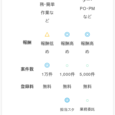
ター・
務・簡単
PO・PM
作業な
など
ど
△
◎
◎
報酬
報酬低
報酬高
報酬高
め
め
め
◎
○
○
案件数
1万件
1,000件
5,000件
登録料
無料
無料
無料
○
◎
業務委託
担当スタ