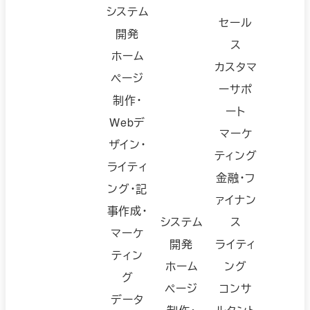
システム
セール
開発
ス
ホーム
カスタマ
ページ
ーサポ
制作・
ート
Webデ
マーケ
ザイン・
ティング
ライティ
金融・フ
ング・記
ァイナン
事作成・
システム
ス
マーケ
開発
ライティ
ティン
ホーム
ング
グ
ページ
コンサ
データ