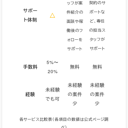
契約のサ
ッフが案
サポー
ポートな
件紹介の
△
ト体制
ど、専任
面談や稼
の担当ス
働後のフ
タッフが
ォローを
サポート
サポート
5%〜
手数料
無料
無料
20%
未経験
未経験
未経験
経験
の案件
の案件
でも可
少
少
各サービス比較表（各項目の数値は公式ページ調
べ）