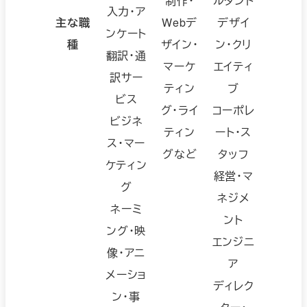
制作・
ルタント
入力・ア
主な職
Webデ
デザイ
ンケート
種
ザイン・
ン・クリ
翻訳・通
マーケ
エイティ
訳サー
ティン
ブ
ビス
グ・ライ
コーポレ
ビジネ
ティン
ート・ス
ス・マー
グなど
タッフ
ケティン
経営・マ
グ
ネジメ
ネーミ
ント
ング・映
エンジニ
像・アニ
ア
メーショ
ディレク
ン・事