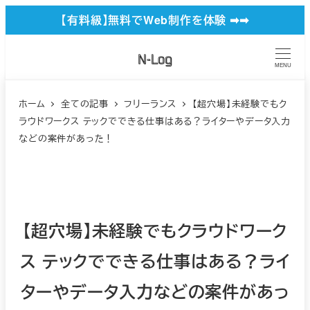
メ
【有料級】無料でWeb制作を体験 ➡︎➡︎
イ
ン
MENU
コ
ン
ホーム
全ての記事
フリーランス
【超穴場】未経験でもク
ラウドワークス テックでできる仕事はある？ライターやデータ入力
テ
などの案件があった！
ン
ツ
へ
移
【超穴場】未経験でもクラウドワーク
動
ス テックでできる仕事はある？ライ
ターやデータ入力などの案件があっ