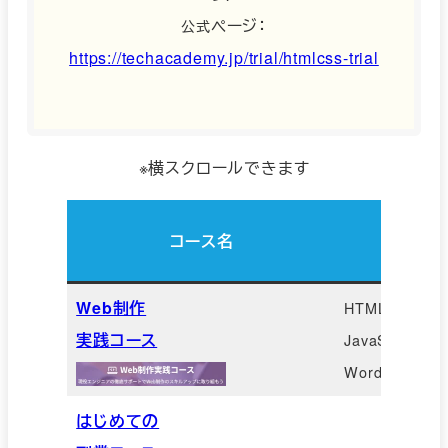
ページ：
公式
https://techacademy.jp/trial/htmlcss-trial
※横スクロールできます
コース名
Web制作
HTML/CSS
実践コース
JavaScript、
WordPres
はじめての