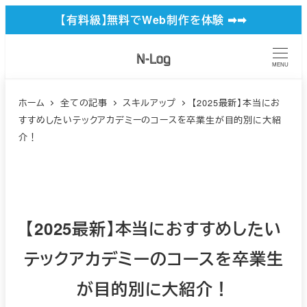
メ
【有料級】無料でWeb制作を体験 ➡︎➡︎
イ
ン
MENU
コ
ン
ホーム
全ての記事
スキルアップ
【2025最新】本当にお
すすめしたいテックアカデミーのコースを卒業生が目的別に大紹
テ
介！
ン
ツ
へ
移
【2025最新】本当におすすめしたい
動
テックアカデミーのコースを卒業生
が目的別に大紹介！