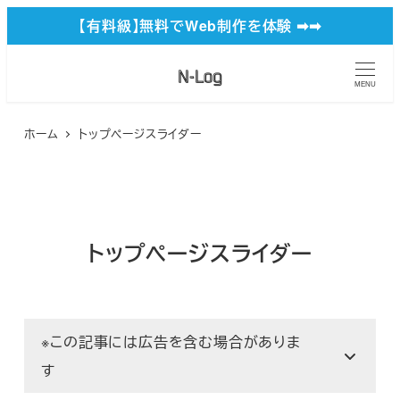
メ
【有料級】無料でWeb制作を体験 ➡︎➡︎
イ
ン
MENU
コ
ン
ホーム
トップページスライダー
テ
ン
ツ
トップページスライダー
へ
移
動
※この記事には広告を含む場合がありま
す