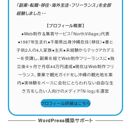
「副業・転職・移住・海外生活・フリーランス」を全部
経験しました・・
【プロフィール概要】
●Web制作＆集客サービス「NorthVillage」代表
●1987年生まれ●千葉県出身沖縄在住（移住）●妻と
子供2人の4人家族
●
主夫●未経験からテックアカデミ
ーを受講し、副業を経てWeb制作フリーランスに●独
立後４ヶ月で月収44万円達成●現在はWeb制作フリ
ーランス、兼業で観光ガイドをし沖縄の観光地を案
内●実体験をベースに会社にとらわれない自由な生
き方をしたい人向けのメディア「N-log」を運営
プロフィール詳細はこちら
WordPress構築サポート