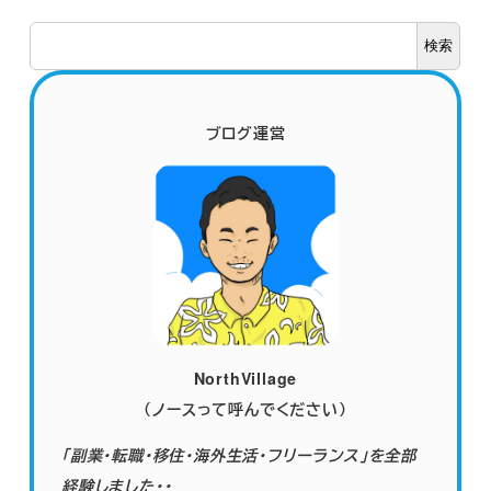
ペ
検索
ー
ジ
ブログ運営
送
り
NorthVillage
（ノースって呼んでください）
「副業・転職・移住・海外生活・フリーランス」を全部
経験しました・・