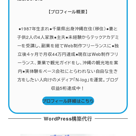
【プロフィール概要】
●1987年生まれ●千葉県出身沖縄在住（移住）●妻と
子供2人の4人家族
●
主夫●未経験からテックアカデミ
ーを受講し、副業を経てWeb制作フリーランスに●独
立後４ヶ月で月収44万円達成●現在はWeb制作フリ
ーランス、兼業で観光ガイドをし、沖縄の観光地を案
内●実体験をベース会社にとらわれない自由な生き
方をしたい人向けのメディア「N-log」を運営。ブログ
収益5桁達成中！
プロフィール詳細はこちら
WordPress構築代行