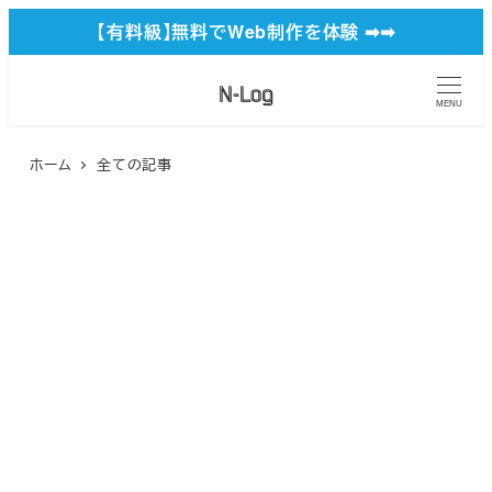
メ
【有料級】無料でWeb制作を体験 ➡︎➡︎
イ
ン
MENU
コ
ン
ホーム
全ての記事
テ
ン
ツ
へ
移
動