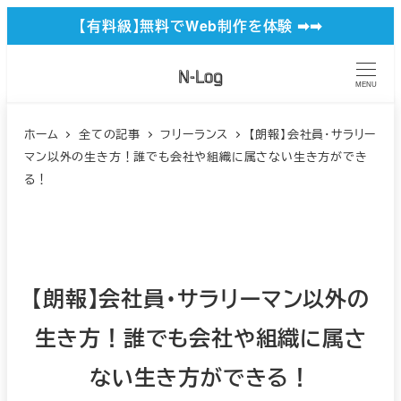
メ
【有料級】無料でWeb制作を体験 ➡︎➡︎
イ
ン
MENU
コ
ン
ホーム
全ての記事
フリーランス
【朗報】会社員・サラリー
マン以外の生き方！誰でも会社や組織に属さない生き方ができ
テ
る！
ン
ツ
へ
移
【朗報】会社員・サラリーマン以外の
動
生き方！誰でも会社や組織に属さ
ない生き方ができる！